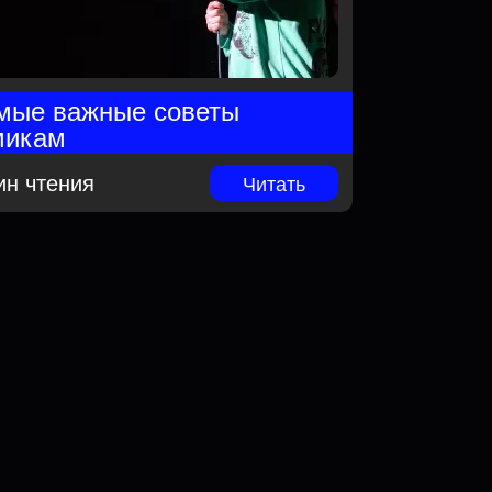
мые важные советы
микам
ин чтения
Читать