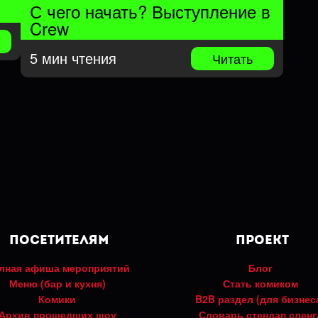
С чего начать? Выступление в
Crew
5 мин чтения
Читать
Посетителям
Проект
лная афиша мероприятий
Блог
Меню (бар и кухня)
Стать комиком
Комики
B2B раздел (для бизнес
Архив прошедших шоу
Словарь стендап сленг