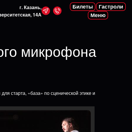
Билеты
Гастроли
г. Казань,
верситетская, 14А
Меню
вого микрофона
для старта, «база» по сценической этике и