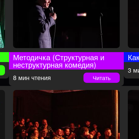
Методичка (Структурная и
Ка
неструктурная комедия)
3 м
8 мин чтения
Читать