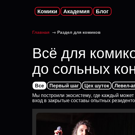
Комики
Академия
Блог
Главная
→ Раздел для комиков
Всё для комико
до сольных ко
Все
Первый шаг
Цех шуток
Левел-а
Мы построили экосистему, где каждый может 
вход в закрытые составы опытных резидентов