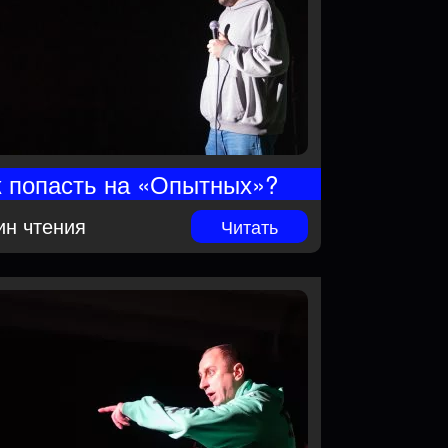
к попасть на «Опытных»?
ин чтения
Читать