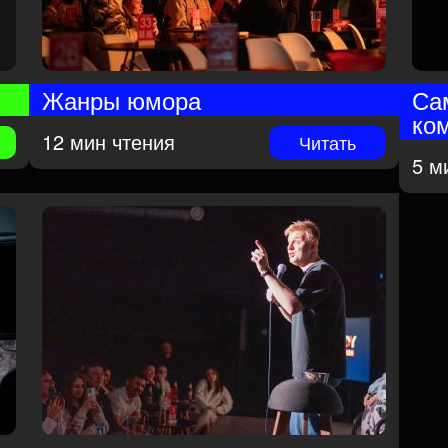
Жанры юмора
Са
ко
12 мин чтения
Читать
5 м