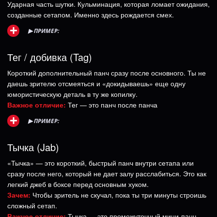
Ударная часть шутки. Кульминация, которая ломает ожидания,
созданные сетапом. Именно здесь рождается смех.
▶
ПРИМЕР:
Тег / добивка (Tag)
Короткий дополнительный панч сразу после основного. Ты не
даешь зрителю отсмеяться и «докидываешь» еще одну
юмористическую деталь в ту же копилку.
Важное отличие:
Тег — это панч после панча
▶
ПРИМЕР:
Тычка (Jab)
«Тычка» — это короткий, быстрый панч внутри сетапа или
сразу после него, который не дает залу расслабиться. Это как
легкий джеб в боксе перед основным хуком.
Зачем:
Чтобы зритель не скучал, пока ты три минуты строишь
сложный сетап.
Важное отличие:
Тычка — это промежуточный мини-панч