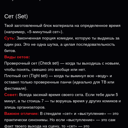
Сет (Set)
Твой заготовленный блок материала на определенное время
(например, «5-минутный сет»).
Суть:
Законченная порция комедии, которую ты выдаешь за
один раз. Это не одна шутка, а целая последовательность
битов.
Виды сетов:
Проверочный сет (Check set) — когда ты выходишь с новьем,
чтобы понять, смешно это вообще или нет.
Плотный сет (Tight set) — когда ты выкинул всю «воду» и
оставил только проверенные панчи (идеально для ТВ или
фестиваля).
Совет:
Всегда засекай время своего сета. Если тебе дали 5
минут, а ты стоишь 7 — ты воруешь время у других комиков и
злишь организаторов.
Важное отличие:
В стендапе «сет» и «выступление» — это
практически синонимы. Но если «выступление» — это сам
факт твоего выхода на сцену, то «сет» — это