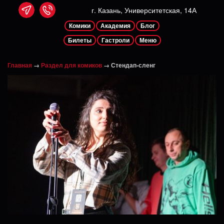
г. Казань, Университетская, 14А
Комики
Академия
Блог
Билеты
Гастроли
Меню
Главная
→
Раздел для комиков
→
Стендап-сленг