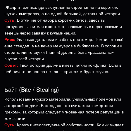
Жанр и техника, где выступление строится не на коротких
шутках-выстрелах, а на одной большой, детальной истории.
Суть:
В отличие от набора коротких битов, здесь ты
погружаешь зрителя в контекст, знакомишь с персонажами и
ведешь через завязку к кульминации.
Риск:
Увлечься деталями и забыть про юмор. Помни: это всё
еще стендап, а не вечер мемуаров в библиотеке. В хорошем
сторителлинге шутки (панчи) должны быть «рассыпаны»
внутри всей истории.
Совет:
Твоя история должна иметь четкий конфликт. Если в
ней ничего не пошло не так — зрителям будет скучно.
Байт (Bite / Stealing)
Использование чужого материала, уникальных приемов или
авторской подачи. В стендапе это считается «смертным
грехом», за которым следует мгновенная потеря репутации в
комьюнити.
Суть:
Кража интеллектуальной собственности. Комик выдает
не свой юмор за оригинальный, нарушая главную заповедь