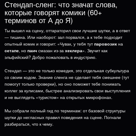
Стендап-сленг: что значат слова,
которые говорят комики (60+
терминов от А до Я)
Ты вышел на сцену, оттараторил свои лучшие шутки, а в ответ
— тишина. Или наоборот: зал порвался, а к тебе подходит
опытный комик и говорит: «Чувак, у тебя тут
паровозик
на
сетапе
, но
панч
смазан из-за
хеклера
». Звучит как
эльфийский? Добро пожаловать в индустрию.
Стендап — это не только комедия, это отдельная субкультура
со своим кодом. Знание сленга не сделает тебя смешнее (тут
помогут только проверки), но оно поможет тебе понимать
коллег за кулисами, быстрее анализировать свои выступления
и не выглядеть «туристом» на открытых микрофонах.
Мы собрали полный гид по терминам: от базовой структуры
шутки до негласных правил поведения на сцене. Погнали
разбираться, что к чему.