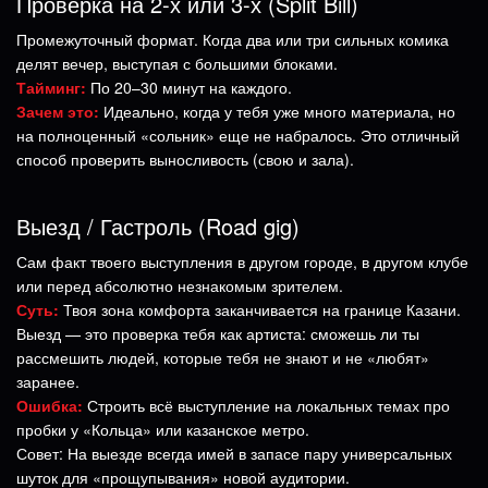
Проверка на 2-х или 3-х (Split Bill)
Промежуточный формат. Когда два или три сильных комика
делят вечер, выступая с большими блоками.
Тайминг:
По 20–30 минут на каждого.
Зачем это:
Идеально, когда у тебя уже много материала, но
на полноценный «сольник» еще не набралось. Это отличный
способ проверить выносливость (свою и зала).
Выезд / Гастроль (Road gig)
Сам факт твоего выступления в другом городе, в другом клубе
или перед абсолютно незнакомым зрителем.
Суть:
Твоя зона комфорта заканчивается на границе Казани.
Выезд — это проверка тебя как артиста: сможешь ли ты
рассмешить людей, которые тебя не знают и не «любят»
заранее.
Ошибка:
Строить всё выступление на локальных темах про
пробки у «Кольца» или казанское метро.
Совет: На выезде всегда имей в запасе пару универсальных
шуток для «прощупывания» новой аудитории.