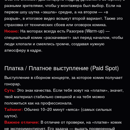
разными зрителями, чтобы у монтажера был выбор. Если на
первом шоу шутка «зашла» средне, а на втором — «в
разрыв», в итоговое видео возьмут второй вариант. Также это
страховка от технических сбоев или оговорок комика.
Нюанс:
На моторах всегда есть Разогрев (Warm-up) —
специальный комик «раскачивает» зал перед началом, чтобы
люди хлопали и смеялись громче, создавая нужную
атмосферу в кадре.
Платка / Платное выступление (Paid Spot)
Выступление в сборном концерте, за которое комик получает
гонорар.
Суть:
Это знак качества. Если тебя зовут на «платки», значит,
твой материал стабильно смешной и на тебя можно
положиться как на профессионала.
Тайминг:
Обычно 10–20 минут «мяса» (самых сильных
шуток).
Важное отличие:
В отличие от проверки, на «платке» комик
не экспериментирует. Его задача — выдать проверенный