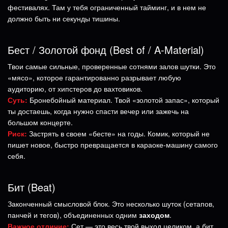
фестивалях. Там у тебя ограниченный тайминг, и в нем не
должно быть ни секунды тишины.
Бест / Золотой фонд (Best of / A-Material)
Твои самые сильные, проверенные сотнями залов шутки. Это
«мясо», которое гарантированно разрывает любую
аудиторию, от хипстеров до вахтовиков.
Суть:
Бронебойный материал. Твой «золотой запас», который
ты достаешь, когда нужно спасти вечер или зажечь на
большом концерте.
Риск:
Застрять в своем «бесте» на годы. Комик, который не
пишет новое, быстро превращается в караоке-машину самого
себя.
Бит (Beat)
Законченный смысловой блок. Это несколько шуток (сетапов,
панчей и тегов), объединенных одним
заходом
.
Важное отличие:
Сет — это весь твой выход целиком, а бит