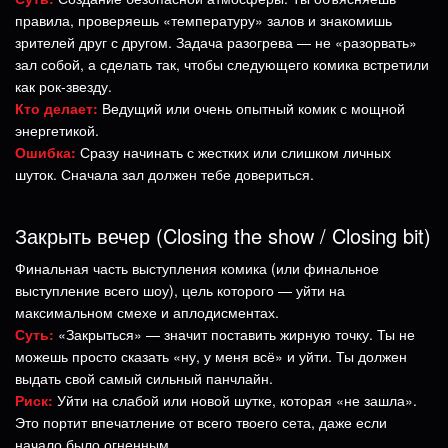
правила, проверяешь «температуру» залов и знакомишь
зрителей друг с другом. Задача разогрева — не «разорвать»
зал собой, а сделать так, чтобы следующего комика встретили
как рок-звезду.
Кто делает:
Ведущий или очень опытный комик с мощной
энергетикой.
Ошибка:
Сразу начинать с жестких или слишком личных
шуток. Сначала зал должен тебе довериться.
Закрыть вечер (Closing the show / Closing bit)
Финальная часть выступления комика (или финальное
выступление всего шоу), цель которого — уйти на
максимальном смехе и аплодисментах.
Суть:
«Закрыться» — значит поставить жирную точку. Ты не
можешь просто сказать «ну, у меня всё» и уйти. Ты должен
выдать свой самый сильный панчлайн.
Риск:
Уйти на слабой или новой шутке, которая «не зашла».
Это портит впечатление от всего твоего сета, даже если
начало было огненным.