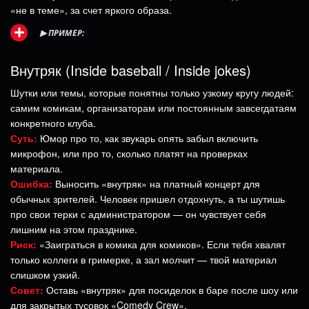
«не в теме», за счет яркого образа.
▶
ПРИМЕР:
Внутряк (Inside baseball / Inside jokes)
Шутки или темы, которые понятны только узкому кругу людей:
самим комикам, организаторам или постоянным завсегдатаям
конкретного клуба.
Суть:
Юмор про то, как звукарь опять забыл включить
микрофон, или про то, сколько платят на проверках
материала.
Ошибка:
Выносить «внутряк» на платный концерт для
обычных зрителей. Человек пришел отдохнуть, а ты шутишь
про свои терки с администратором — он чувствует себя
лишним на этом празднике.
Риск:
«Заиграться в комика для комиков». Если тебя хвалят
только коллеги в гримерке, а зал молчит — твой материал
слишком узкий.
Совет:
Оставь «внутряк» для посиделок в баре после шоу или
для закрытых тусовок «Comedy Crew».