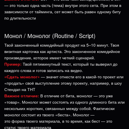
— это только одна часть (тема) внутри этого сета. При этом в
зависимости от тайминга, сет может быть равен одному биту
по длительности
Монол / Монолог (Routine / Script)
Твой законченный комедийный продукт на 5–10 минут. Твоя
визитная карточка как артиста. Это законченное комедийное
произведение, которое имеет четкий сценарий.
Пример:
Твой пятиминутный текст, который ты выверил до
каждого слова и готов записать на видео.
«Сдать монолог»
— значит отнести его в какой-то проект или
«продать» своё выступление этому проекту, например, в шоу
Стендап на ТНТ
Важное отличие:
В отличие от бита, монолог — это уже
«товар». Монолог может состоять из одного длинного бита или
нескольких коротких, связанных между собой. Фактически
монолог состоит из твоего «беста». Монолог —
это
форма
твоего материала, в то время, как бест — это
статус твоего материала