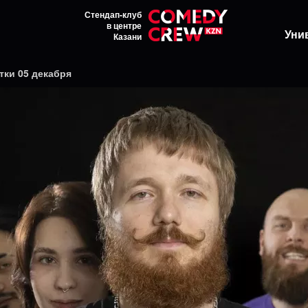
Стендап-клуб
в центре
Уни
Казани
тки 05 декабря