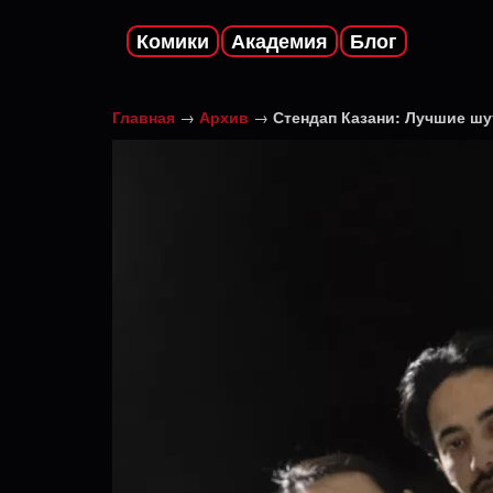
Комики
Академия
Блог
Главная
→
Архив
→
Стендап Казани: Лучшие шу