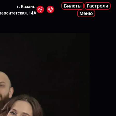
Билеты
Гастроли
г. Казань,
верситетская, 14А
Меню