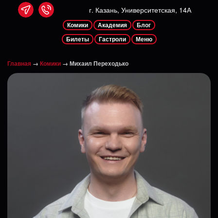
г. Казань, Университетская, 14А
Комики
Академия
Блог
Билеты
Гастроли
Меню
Главная
→
Комики
→ Михаил Переходько