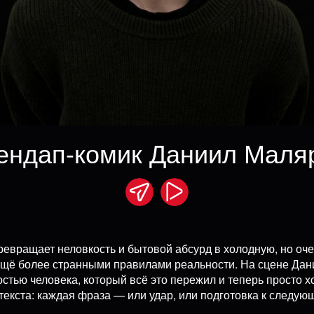
ендап-комик Даниил Маля
евращает неловкость и бытовой абсурд в холодную, но оче
ещё более странными правилами реальности. На сцене Дании
остью человека, который всё это пережил и теперь просто х
текста: каждая фраза — или удар, или подготовка к следую