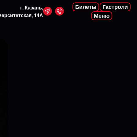
Билеты
Гастроли
г. Казань,
верситетская, 14А
Меню