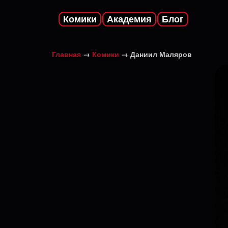
Комики
Академия
Блог
Главная
→
Комики
→ Даниил Маляров