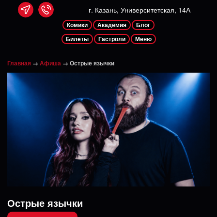
г. Казань, Университетская, 14А
Комики
Академия
Блог
Билеты
Гастроли
Меню
Главная
→
Афиша
→
‎Острые язычки
‎Острые язычки