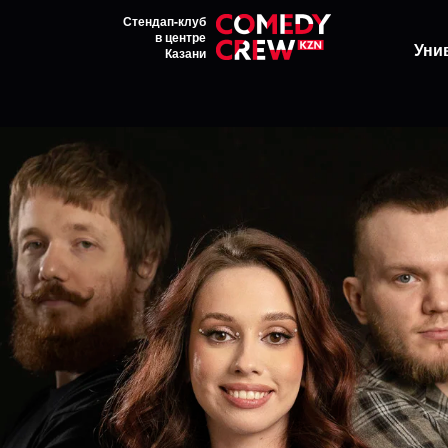
Стендап-клуб
в центре
Уни
Казани