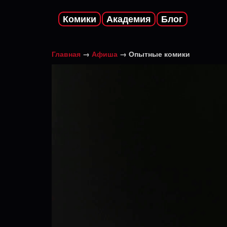
Комики
Академия
Блог
Главная
→
Афиша
→
Опытные комики