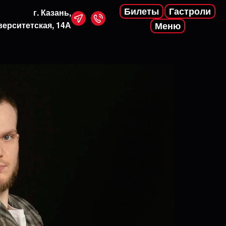
Билеты
Гастроли
г. Казань,
верситетская, 14А
Меню