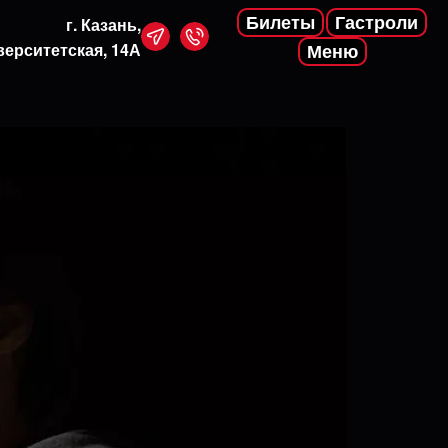
Билеты
Гастроли
г. Казань,
верситетская, 14А
Меню