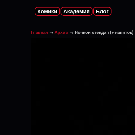
Комики
Академия
Блог
Главная
→
Архив
→
Ночной стендап (+ напиток)