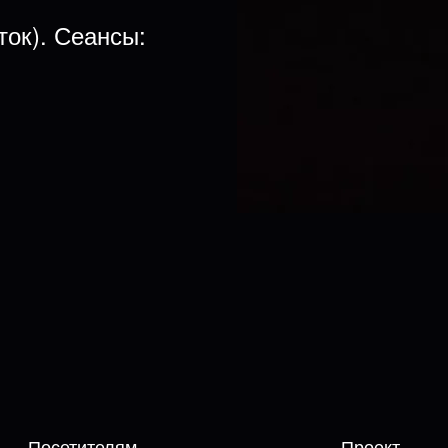
ток). Сеансы:
Посетителям
Проект