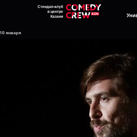
Стендап-клуб
в центре
Уни
Казани
 10 января