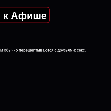
я к Афише
 чем обычно перешептываются с друзьями: секс,