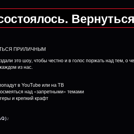
состоялось. Вернутьс
ЯТЬСЯ ПРИЛИЧНЫМ
здали это шоу, чтобы честно и в голос поржать над тем, о
каждом из нас.
попадут в YouTube или на ТВ
посмеяться над «запретными» темами
геры и крепкий крафт
AQ)
: