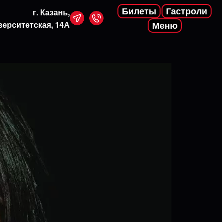
Билеты
Гастроли
г. Казань,
верситетская, 14А
Меню