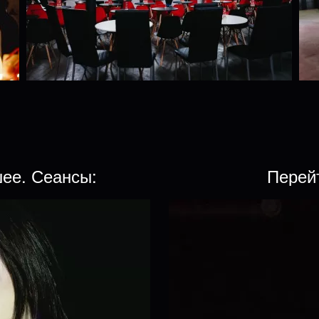
шее. Сеансы:
Перей