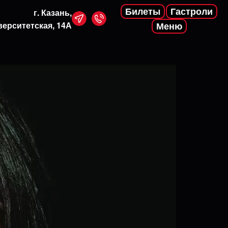
Билеты
Гастроли
г. Казань,
верситетская, 14А
Меню