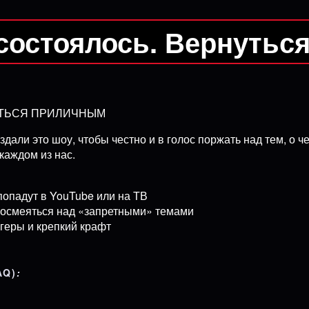
состоялось. Вернутьс
ЯТЬСЯ ПРИЛИЧНЫМ
здали это шоу, чтобы честно и в голос поржать над тем, о
каждом из нас.
попадут в YouTube или на ТВ
посмеяться над «запретными» темами
геры и крепкий крафт
AQ)
: