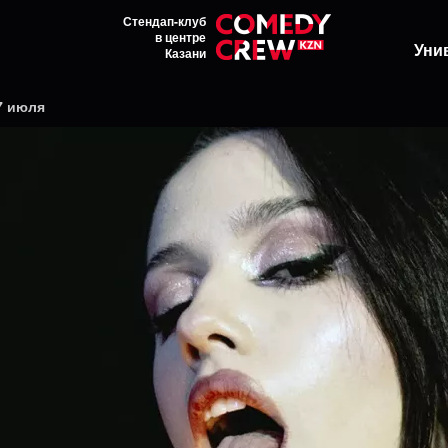
Стендап-клуб
в центре
Уни
Казани
7 июля