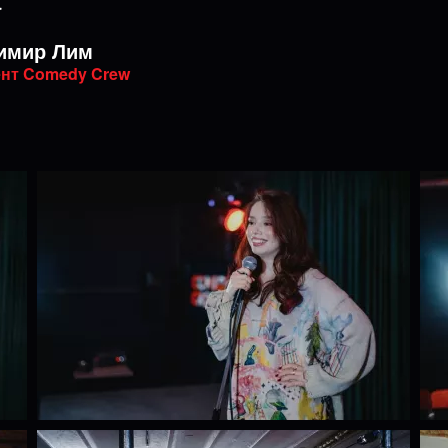
а
имир Лим
нт Comedy Crew