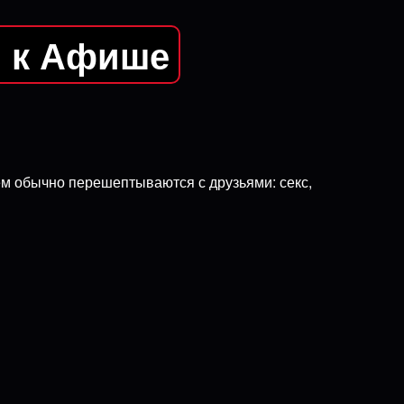
я к Афише
 чем обычно перешептываются с друзьями: секс,