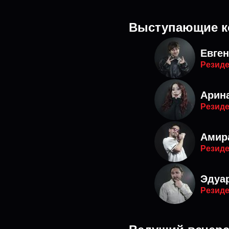
Выступающие к
Евге
Резиде
Арин
Резиде
Амир
Резиде
Эдуа
Резиде