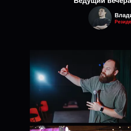
Ведущий вечер
Влад
Резиде