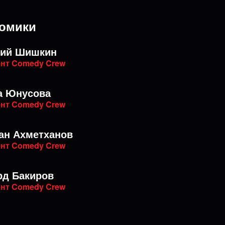
омики
ний Шишкин
нт Comedy Crew
а Юнусова
нт Comedy Crew
ан Ахметханов
нт Comedy Crew
рд Бакиров
нт Comedy Crew