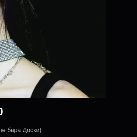
0
ле бара Доски)