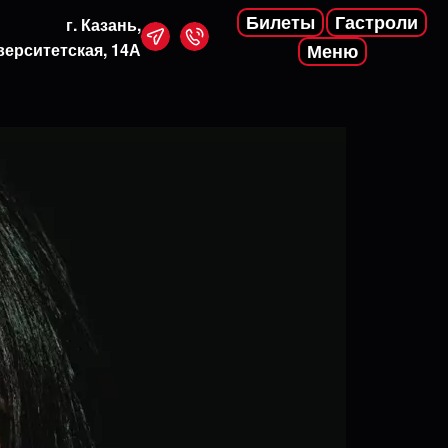
Билеты
Гастроли
г. Казань,
верситетская, 14А
Меню