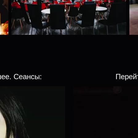
шее. Сеансы:
Перей