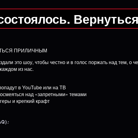
состоялось. Вернутьс
ЯТЬСЯ ПРИЛИЧНЫМ
здали это шоу, чтобы честно и в голос поржать над тем, о
каждом из нас.
попадут в YouTube или на ТВ
посмеяться над «запретными» темами
геры и крепкий крафт
AQ)
: