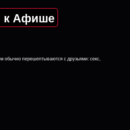
я к Афише
 чем обычно перешептываются с друзьями: секс,