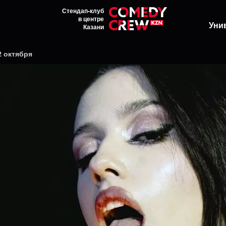
Стендап-клуб
в центре
Уни
Казани
2 октября