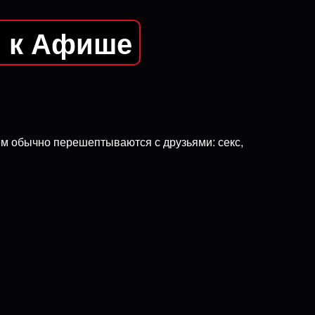
я к Афише
 чем обычно перешептываются с друзьями: секс,