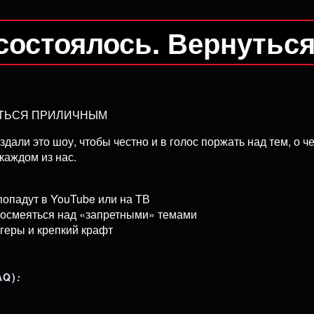
состоялось. Вернутьс
ЯТЬСЯ ПРИЛИЧНЫМ
здали это шоу, чтобы честно и в голос поржать над тем, о
каждом из нас.
попадут в YouTube или на ТВ
посмеяться над «запретными» темами
геры и крепкий крафт
AQ)
: