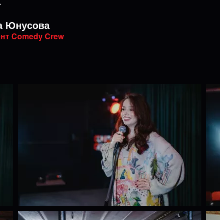
а
а Юнусова
нт Comedy Crew