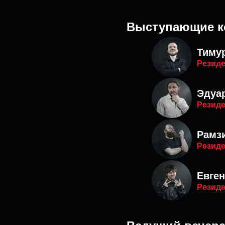
Выступающие к
Тиму
Резиде
Эдуа
Резиде
Рамз
Резиде
Евге
Резиде