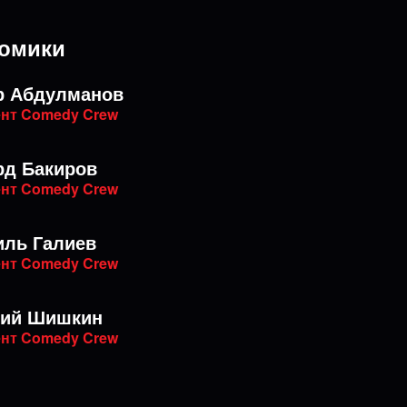
омики
р Абдулманов
нт Comedy Crew
рд Бакиров
нт Comedy Crew
иль Галиев
нт Comedy Crew
ний Шишкин
нт Comedy Crew