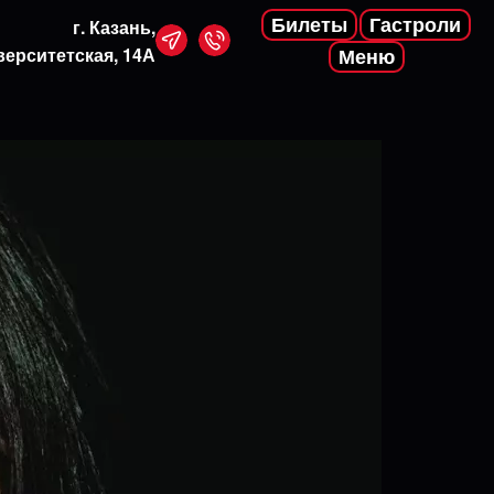
Билеты
Гастроли
г. Казань,
верситетская, 14А
Меню