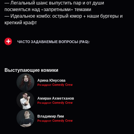
— Легальный шанс выпустить пар и от души
посмеяться над «запретными» темами
— Идеальное комбо: острый юмор + наши бургеры и
крепкий крафт
ЧАСТО ЗАДАВАЕМЫЕ ВОПРОСЫ (FAQ)
:
Выступающие комики
Арина Юнусова
Резидент Comedy Crew
Амиран Ахметханов
Резидент Comedy Crew
Владимир Лим
Резидент Comedy Crew