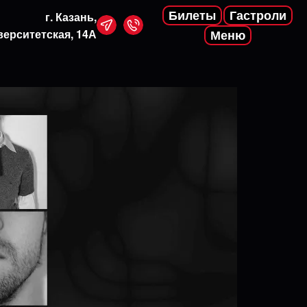
Билеты
Гастроли
г. Казань,
верситетская, 14А
Меню