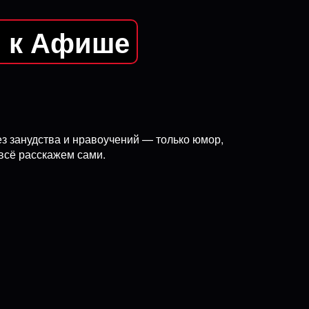
я к Афише
ез занудства и нравоучений — только юмор,
всё расскажем сами.