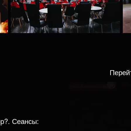
Перей
ор?. Сеансы: