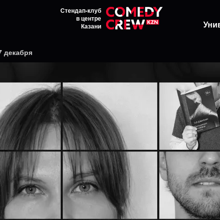
Стендап-клуб
в центре
Уни
Казани
7 декабря